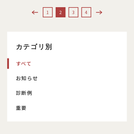
投
1
2
3
4
稿
の
ペ
カテゴリ別
ー
すべて
ジ
送
お知らせ
り
診断例
重要